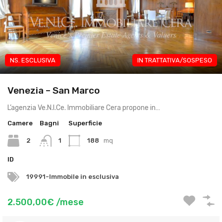
NS. ESCLUSIVA
IN TRATTATIVA/SOSPESO
Venezia – San Marco
L’agenzia Ve.N.I.Ce. Immobiliare Cera propone in…
Camere
Bagni
Superficie
2
1
188
mq
ID
19991-Immobile in esclusiva
2.500,00€ /mese