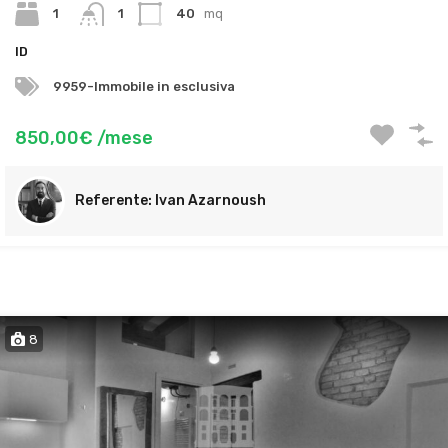
1
1
40
mq
ID
9959-Immobile in esclusiva
850,00€ /mese
Ivan Azarnoush
8