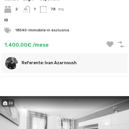
2
1
78
mq
ID
18545-Immobile in esclusiva
1.400,00€ /mese
Ivan Azarnoush
26