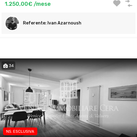
1.250,00€ /mese
Ivan Azarnoush
34
NS. ESCLUSIVA
App transitorio lavoratori