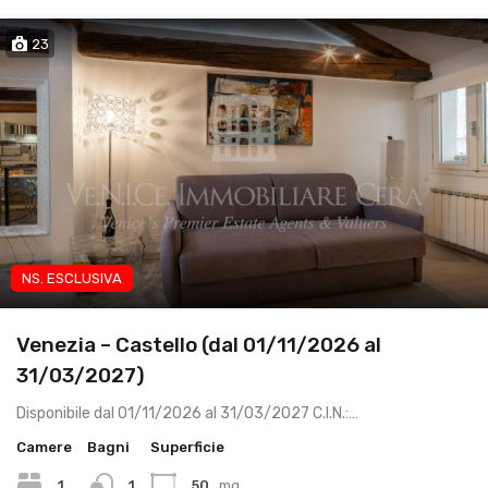
23
NS. ESCLUSIVA
App brevi periodi
Venezia – Castello (dal 01/11/2026 al
31/03/2027)
Disponibile dal 01/11/2026 al 31/03/2027 C.I.N.:…
Camere
Bagni
Superficie
1
1
50
mq