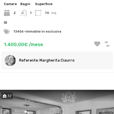
Camere
Bagni
Superficie
2
1
70
mq
ID
13456-Immobile in esclusiva
1.400,00€ /mese
Margherita Ciaurro
32