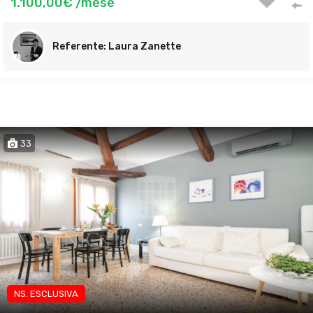
1.100,00€ /mese
Laura Zanette
33
NS. ESCLUSIVA
App brevi periodi