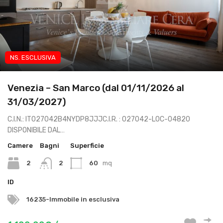
NS. ESCLUSIVA
App brevi periodi
Venezia – San Marco (dal 01/11/2026 al
31/03/2027)
C.I.N.: IT027042B4NYDP8JJJC.I.R. : 027042-LOC-04820
DISPONIBILE DAL…
Camere
Bagni
Superficie
2
2
60
mq
ID
16235-Immobile in esclusiva