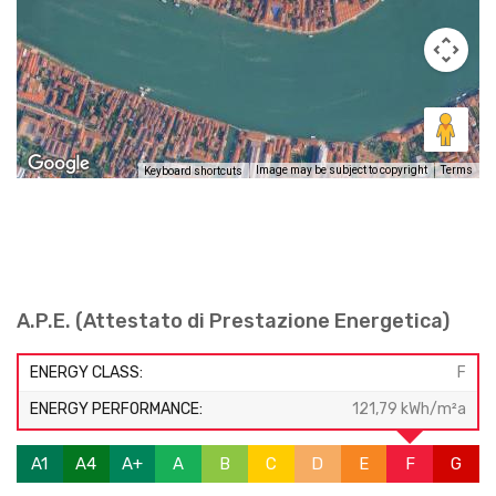
Image may be subject to copyright
Terms
Keyboard shortcuts
A.P.E. (Attestato di Prestazione Energetica)
ENERGY CLASS:
F
ENERGY PERFORMANCE:
121,79 kWh/m²a
A1
A4
A+
A
B
C
D
E
F
G