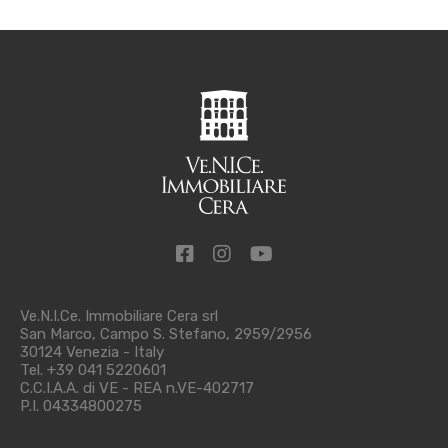
Ve.N.I.Ce. Immobiliare Cera srl
San Marco, Campo S. Stefano, 2959/2956
30124 Venezia - Italy
Tel. +39 041 5220601
C.C.I.A.A. di VE - REA n.VE-402717
P.I. 04334800275