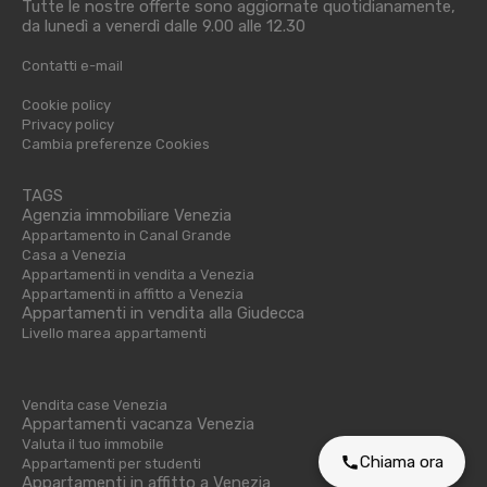
Tutte le nostre offerte sono aggiornate quotidianamente,
da lunedì a venerdì dalle 9.00 alle 12.30
Contatti e-mail
Cookie policy
Privacy policy
Cambia preferenze Cookies
TAGS
Agenzia immobiliare Venezia
Appartamento in Canal Grande
Casa a Venezia
Appartamenti in vendita a Venezia
Appartamenti in affitto a Venezia
Appartamenti in vendita alla Giudecca
Livello marea appartamenti
Vendita case Venezia
Appartamenti vacanza Venezia
Valuta il tuo immobile
Chiama ora
Appartamenti per studenti
Appartamenti in affitto a Venezia