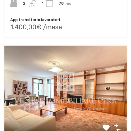
2
78
mq
1
App transitorio lavoratori
1.400,00€ /mese