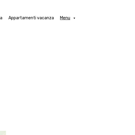
obili in locazione a Venezia
Appartamenti vacanza
Menu
ia
Appartamenti vacanza
Menu