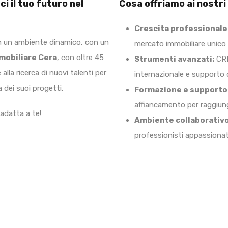
i il tuo futuro nel
Cosa offriamo ai nostri
Crescita professionale
in un ambiente dinamico, con un
mercato immobiliare unico
mmobiliare Cera
, con oltre 45
Strumenti avanzati:
CRM
alla ricerca di nuovi talenti per
internazionale e supporto di
 dei suoi progetti.
Formazione e supporto
affiancamento per raggiunge
 adatta a te!
Ambiente collaborativo
professionisti appassionat