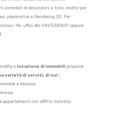
i corredati di descrizioni e foto, inoltre per
eo, planimetrie e Rendering 3D. Per
 presso i Ns. uffici allo 041/5220601 oppure
t
vendita e
locazione di immobili
propone
 varietà di servizi, di cui :
immobili a Venezia
Venezia
di appartamenti con affitto turistico