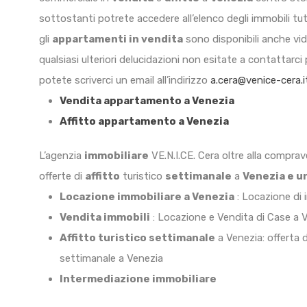
sottostanti potrete accedere all’elenco degli immobili tutt
gli
appartamenti in vendita
sono disponibili anche vid
qualsiasi ulteriori delucidazioni non esitate a contattarci
potete scriverci un email all’indirizzo
a.cera@venice-cera.i
Vendita appartamento a Venezia
Affitto appartamento a Venezia
L’agenzia
immobiliare
VE.N.I.CE. Cera oltre alla compra
offerte di
affitto
turistico
settimanale
a
Venezia e una
Locazione immobiliare a Venezia
: Locazione di 
Vendita immobili
: Locazione e Vendita di Case a 
Affitto turistico settimanale
a Venezia: offerta 
settimanale a Venezia
Intermediazione immobiliare