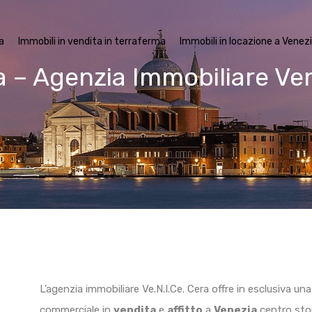
mobili in vendita a Venezia
Immobili in vendita in terraferma
Imm
a
Immobili in vendita in terraferma
Immobili in locazione a Venez
a – Agenzia Immobiliare Ve
L’agenzia immobiliare Ve.N.I.Ce. Cera offre in esclusiva una
commerciale in
vendita
e
affitto
a
Venezia
centro stori