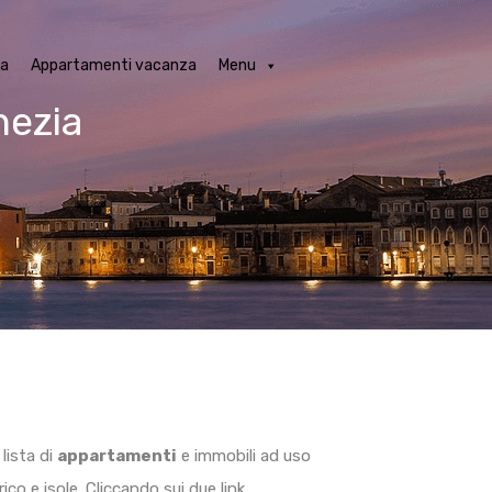
obili in locazione a Venezia
Appartamenti vacanza
Menu
ia
Appartamenti vacanza
Menu
nezia
 lista di
appartamenti
e immobili ad uso
co e isole. Cliccando sui due link