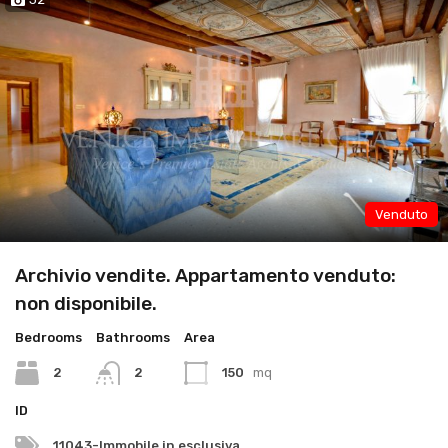
Venduto
Archivio vendite. Appartamento venduto:
non disponibile.
Bedrooms
Bathrooms
Area
2
2
150
mq
ID
11043-Immobile in esclusiva