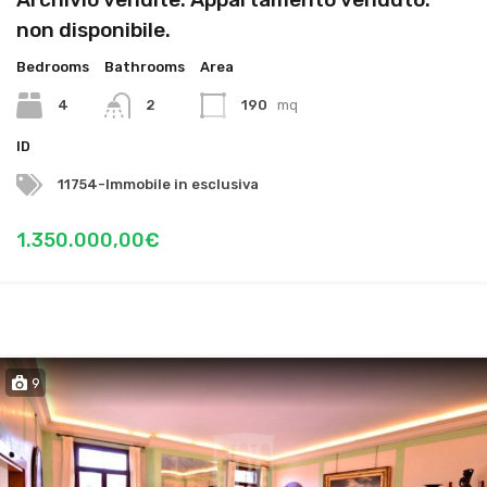
non disponibile.
Bedrooms
Bathrooms
Area
4
2
190
mq
ID
11754-Immobile in esclusiva
1.350.000,00€
9