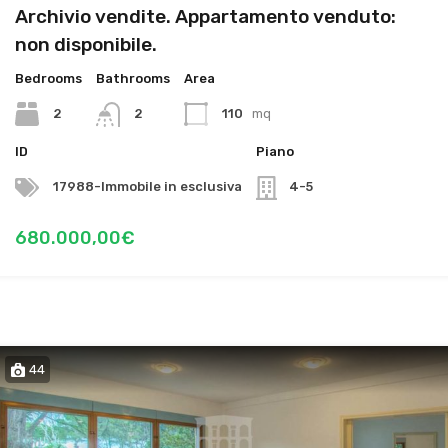
Archivio vendite. Appartamento venduto:
non disponibile.
Bedrooms
Bathrooms
Area
2
2
110
mq
ID
Piano
17988-Immobile in esclusiva
4-5
680.000,00€
44