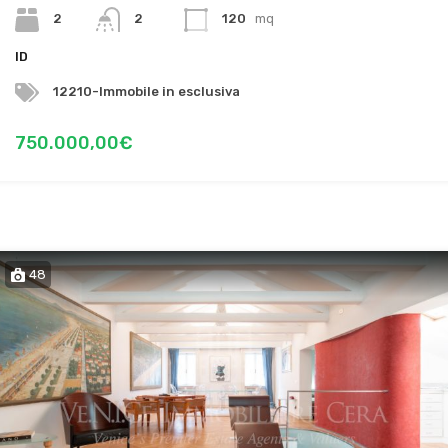
2
2
120
mq
ID
12210-Immobile in esclusiva
750.000,00€
48