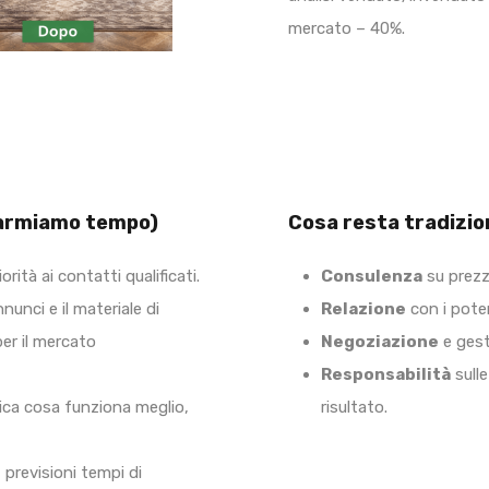
mercato – 40%.
parmiamo tempo)
Cosa resta tradizion
orità ai contatti qualificati.
Consulenza
su prezz
unci e il materiale di
Relazione
con i poten
er il mercato
Negoziazione
e gesti
Responsabilità
sulle
ndica cosa funziona meglio,
risultato.
, previsioni tempi di