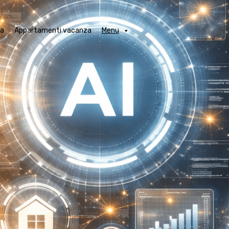
obili in locazione a Venezia
Appartamenti vacanza
Menu
ia
Appartamenti vacanza
Menu