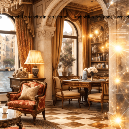
mobili in vendita a Venezia
Immobili in vendita in terraferma
Imm
a
Immobili in vendita in terraferma
Immobili in locazione a Venez