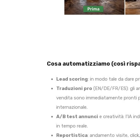
Cosa automatizziamo (così ris
Lead scoring
: in modo tale da dare pri
Traduzioni pro
(EN/DE/FR/ES): gli ann
vendita sono immediatamente pronti p
internazionale.
A/B test annunci
e creatività: l’IA i
in tempo reale.
Reportistica
: andamento visite, click