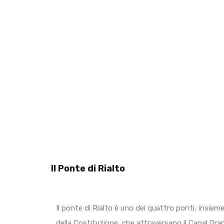
Il Ponte di Rialto
Il ponte di Rialto è uno dei quattro ponti, insiem
della Costituzione, che attraversano il Canal Grande