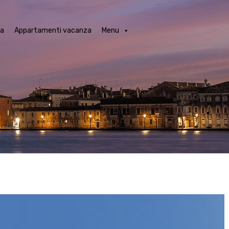
obili in locazione a Venezia
Appartamenti vacanza
Menu
ia
Appartamenti vacanza
Menu