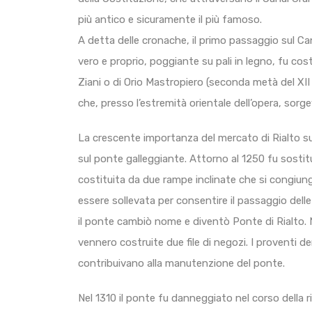
più antico e sicuramente il più famoso.
A detta delle cronache, il primo passaggio sul C
vero e proprio, poggiante su pali in legno, fu co
Ziani o di Orio Mastropiero (seconda metà del XII
che, presso l’estremità orientale dell’opera, sorge
La crescente importanza del mercato di Rialto sul
sul ponte galleggiante. Attorno al 1250 fu sostit
costituita da due rampe inclinate che si congiu
essere sollevata per consentire il passaggio delle
il ponte cambiò nome e diventò Ponte di Rialto. N
vennero costruite due file di negozi. I proventi deri
contribuivano alla manutenzione del ponte.
Nel 1310 il ponte fu danneggiato nel corso della r