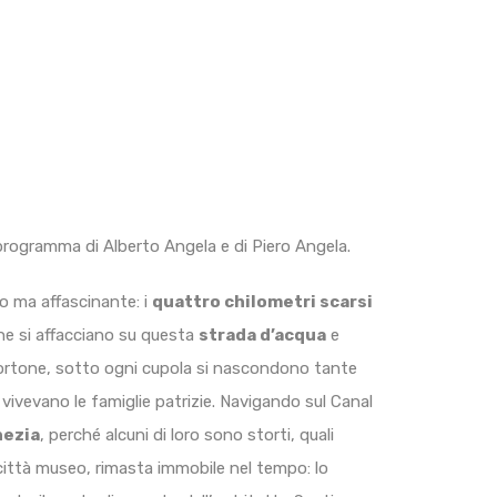
programma di Alberto Angela e di Piero Angela.
lo ma affascinante: i
quattro chilometri scarsi
 che si affacciano su questa
strada d’acqua
e
portone, sotto ogni cupola si nascondono tante
me vivevano le famiglie patrizie. Navigando sul Canal
nezia
, perché alcuni di loro sono storti, quali
 città museo, rimasta immobile nel tempo: lo