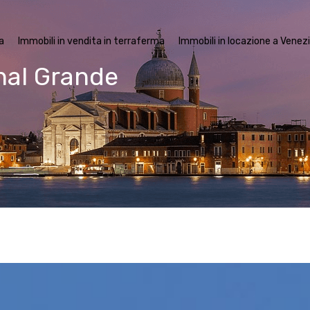
mobili in vendita a Venezia
Immobili in vendita in terraferma
Imm
a
Immobili in vendita in terraferma
Immobili in locazione a Venez
nal Grande