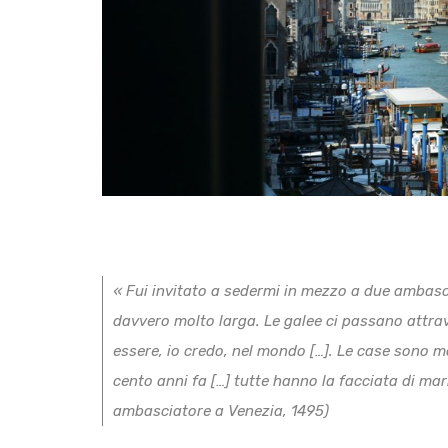
« Fui invitato a sedermi in mezzo a due ambasc
davvero molto larga. Le galee ci passano attrave
essere, io credo, nel mondo […]. Le case sono mo
cento anni fa […] tutte hanno la facciata di marm
ambasciatore a Venezia, 1495)