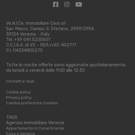
Ve.N.I.Ce. Immobiliare Cera srl
San Marco, Campo S. Stefano, 2959/2956
30124 Venezia - Italy
Tel. +39 041 5220601
C.C.I.A.A. di VE - REA n.VE-402717
P.I. 04334800275
Tutte le nostre offerte sono aggiornate quotidianamente,
da lunedì a venerdì dalle 9.00 alle 12.30
Contatti e-mail
Cookie policy
Privacy policy
Cambia preferenze Cookies
TAGS
Agenzia immobiliare Venezia
Appartamento in Canal Grande
Casa a Venezia